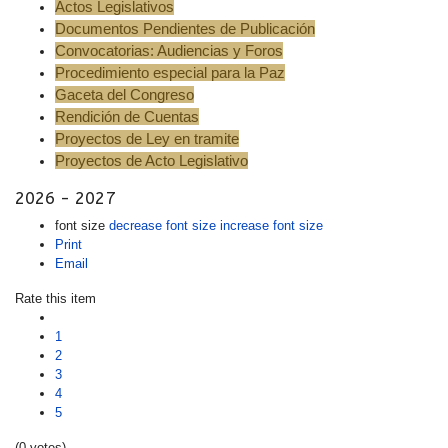
Actos Legislativos
Documentos Pendientes de Publicación
Convocatorias: Audiencias y Foros
Procedimiento especial para la Paz
Gaceta del Congreso
Rendición de Cuentas
Proyectos de Ley en tramite
Proyectos de Acto Legislativo
2026 - 2027
font size
decrease font size
increase font size
Print
Email
Rate this item
1
2
3
4
5
(0 votes)