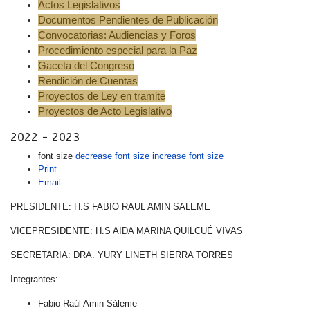
Actos Legislativos
Documentos Pendientes de Publicación
Convocatorias: Audiencias y Foros
Procedimiento especial para la Paz
Gaceta del Congreso
Rendición de Cuentas
Proyectos de Ley en tramite
Proyectos de Acto Legislativo
2022 - 2023
font size
decrease font size
increase font size
Print
Email
PRESIDENTE: H.S FABIO RAUL AMIN SALEME
VICEPRESIDENTE: H.S AIDA MARINA QUILCUÉ VIVAS
SECRETARIA: DRA. YURY LINETH SIERRA TORRES
Integrantes:
Fabio Raúl Amin Sáleme