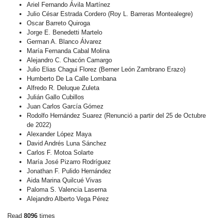
Ariel Fernando Ávila Martínez
Julio César Estrada Cordero (Roy L. Barreras Montealegre)
Oscar Barreto Quiroga
Jorge E. Benedetti Martelo
German A. Blanco Álvarez
María Fernanda Cabal Molina
Alejandro C. Chacón Camargo
Julio Elias Chagui Florez (Berner León Zambrano Erazo)
Humberto De La Calle Lombana
Alfredo R. Deluque Zuleta
Julián Gallo Cubillos
Juan Carlos García Gómez
Rodolfo Hernández Suarez (Renunció a partir del 25 de Octubre
de 2022)
Alexander López Maya
David Andrés Luna Sánchez
Carlos F. Motoa Solarte
María José Pizarro Rodríguez
Jonathan F. Pulido Hernández
Aida Marina Quilcué Vivas
Paloma S. Valencia Laserna
Alejandro Alberto Vega Pérez
Read
8096
times