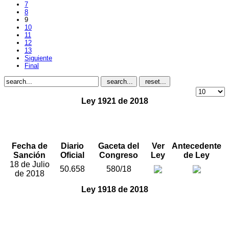
7
8
9
10
11
12
13
Siguiente
Final
search...
reset...
Ley 1921 de 2018
“Por medio de la cual se adicionan dos parágrafos al
artículo 2° de la Ley 3ª de 1992, modificado por la Ley
754 de 2002 y se dictan otras disposiciones”.
Fecha de
Diario
Gaceta del
Ver
Antecedente
Sanción
Oficial
Congreso
Ley
de Ley
18 de Julio
50.658
580/18
de 2018
Ley 1918 de 2018
“Por medio del cual se establece el régimen de
inhabilidades a quienes hayan sido condenados por
delitos sexuales cometidos contra menores, se crea el