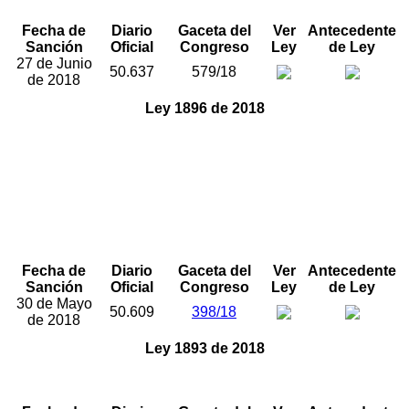
República por el Congreso de la República”
Fecha de
Diario
Gaceta del
Ver
Antecedente
Sanción
Oficial
Congreso
Ley
de Ley
27 de Junio
50.637
579/18
de 2018
Ley 1896 de 2018
“Por medio de la cual se exeptúa al Ministerio del
Trabajo, al Instituto Nacional Penitenciario y Carcelario –
INPEC-, al Congreso de la República Cámara de
Representantes – Senado de la República, a la Unidad
Administrativa Especial de Aeronáutica Civil –UAEAC- y
al Departamento Administrativo para la Prosperidad
Social (DPS), de lo dispuesto en el artículo 92 de la Ley
617 de 2000”
Fecha de
Diario
Gaceta del
Ver
Antecedente
Sanción
Oficial
Congreso
Ley
de Ley
30 de Mayo
50.609
398/18
de 2018
Ley 1893 de 2018
“Por medio de la cual se modifica el artículo 1025 del
Código Civil”.