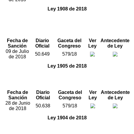
Ley 1908 de 2018
"Por medio de la cual se fortalecen la investigación y
judicialización de organizaciones criminales, se adoptan
medidas para su sujeción a la justicia y se dictan otras
disposiciones".
Fecha de
Diario
Gaceta del
Ver
Antecedente
Sanción
Oficial
Congreso
Ley
de Ley
09 de Julio
50.649
579/18
de 2018
Ley 1905 de 2018
“Por medio del cual se dictan disposiciones
relacionadas con el ejercicio de la profesión de
abogado.”
Fecha de
Diario
Gaceta del
Ver
Antecedente
Sanción
Oficial
Congreso
Ley
de Ley
28 de Junio
50.638
579/18
de 2018
Ley 1904 de 2018
“Por la cual se establecen las reglas de la Convocatoria
Pública previa a la elección de Contralor General de la