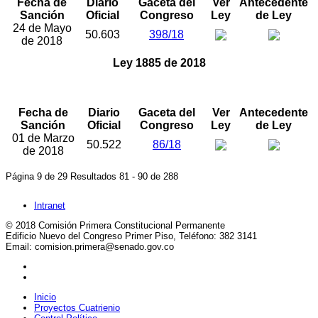
Fecha de
Diario
Gaceta del
Ver
Antecedente
Sanción
Oficial
Congreso
Ley
de Ley
24 de Mayo
50.603
398/18
de 2018
Ley 1885 de 2018
“Por la cual se modifica la Ley Estatutaria 1622 de 2013 y
se dictan otras disposiciones”
Fecha de
Diario
Gaceta del
Ver
Antecedente
Sanción
Oficial
Congreso
Ley
de Ley
01 de Marzo
50.522
86/18
de 2018
Página 9 de 29 Resultados 81 - 90 de 288
Intranet
© 2018 Comisión Primera Constitucional Permanente
Edificio Nuevo del Congreso Primer Piso, Teléfono: 382 3141
Email: comision.primera@senado.gov.co
Inicio
Proyectos Cuatrienio