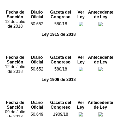
registro de inhabilidades y se dictan otras
disposiciones.”
Fecha de
Diario
Gaceta del
Ver
Antecedente
Sanción
Oficial
Congreso
Ley
de Ley
12 de Julio
50.652
580/18
de 2018
Ley 1915 de 2018
“Por la cual se modifica la Ley 23 de 1982 y se
establecen otras disposiciones en materia de Derecho
de Autor y Derechos Conexos”.
Fecha de
Diario
Gaceta del
Ver
Antecedente
Sanción
Oficial
Congreso
Ley
de Ley
12 de Julio
50.652
580/18
de 2018
Ley 1909 de 2018
"Por medio de la cual se adoptan el Estatuto de la
Oposición Política y algunos derechos a las
organizaciones políticas independientes".
Fecha de
Diario
Gaceta del
Ver
Antecedente
Sanción
Oficial
Congreso
Ley
de Ley
09 de Julio
50.649
1909/18
de 2018