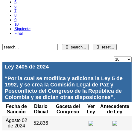
5
6
7
8
9
10
Siguiente
Final
search...
reset...
Ley 2405 de 2024
“Por la cual se modifica y adiciona la Ley 5 de
1992, y se crea la Comisión Legal de Paz y
Posconflicto del Congreso de la República de
Colombia y se dictan otras disposiciones”.
Fecha de
Diario
Gaceta del
Ver
Antecedente
Sanción
Oficial
Congreso
Ley
de Ley
Agosto 02
52.836
de 2024