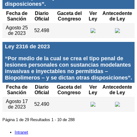
disposiciones”.
Fecha de
Diario
Gaceta del
Ver
Antecedente
Sanción
Oficial
Congreso
Ley
de Ley
Agosto 25
52.498
de 2023
Ley 2316 de 2023
“Por medio de la cual se crea el tipo penal de
lesiones personales con sustancias modelantes
invasivas e inyectables no permitidas –
Biopolimeros – y se dictan otras disposiciones”.
Fecha de
Diario
Gaceta del
Ver
Antecedente
Sanción
Oficial
Congreso
Ley
de Ley
Agosto 17
52.490
de 2023
Página 1 de 29 Resultados 1 - 10 de 288
Intranet