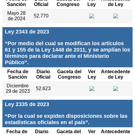
Sanción
Oficial
Congreso
Ley
de Ley
Mayo 28
52.770
de 2024
Ley 2343 de 2023
“Por medio del cual se modifican los artículos
61 y 155 de la Ley 1448 de 2011, y se amplían los
términos para declarar ante el Ministerio
Público”.
Fecha de
Diario
Gaceta del
Ver
Antecedente
Sanción
Oficial
Congreso
Ley
de Ley
Diciembre
52.623
29 de 2023
Ley 2335 de 2023
“Por la cual se expiden disposiciones sobre las
estadísticas oficiales en el país”.
Fecha de
Diario
Gaceta del
Ver
Antecedente