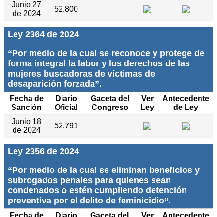
Junio 27
52.800
de 2024
Ley 2364 de 2024
“Por medio de la cual se reconoce y protege de
forma integral la labor y los derechos de las
mujeres buscadoras de víctimas de
desaparición forzada”.
Fecha de
Diario
Gaceta del
Ver
Antecedente
Sanción
Oficial
Congreso
Ley
de Ley
Junio 18
52.791
de 2024
Ley 2356 de 2024
“Por medio de la cual se eliminan beneficios y
subrogados penales para quienes sean
condenados o estén cumpliendo detención
preventiva por el delito de feminicidio”.
Fecha de
Diario
Gaceta del
Ver
Antecedente