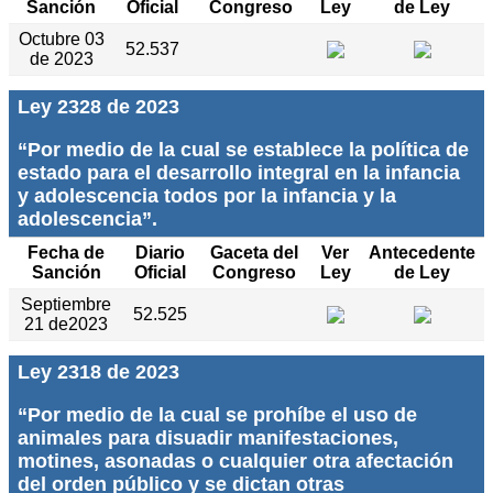
Sanción
Oficial
Congreso
Ley
de Ley
Octubre 03
52.537
de 2023
Ley 2328 de 2023
“Por medio de la cual se establece la política de
estado para el desarrollo integral en la infancia
y adolescencia todos por la infancia y la
adolescencia”.
Fecha de
Diario
Gaceta del
Ver
Antecedente
Sanción
Oficial
Congreso
Ley
de Ley
Septiembre
52.525
21 de2023
Ley 2318 de 2023
“Por medio de la cual se prohíbe el uso de
animales para disuadir manifestaciones,
motines, asonadas o cualquier otra afectación
del orden público y se dictan otras