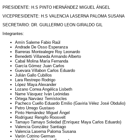
PRESIDENTE: H.S PINTO HERNÁNDEZ MIGUEL ÁNGEL
VICEPRESIDENTE: H.S VALENCIA LASERNA PALOMA SUSANA
SECRETARIO: DR. GUILLERMO LEON GIRALDO GIL
Integrantes:
Amín Saleme Fabio Raúl
Andrade De Osso Esperanza
Barreras Montealegre Roy Leonardo
Benedetti Villaneda Armando Alberto
Cabal Molina María Fernanda
García Gómez Juan Carlos
Guevara Villabon Carlos Eduardo
Julián Gallo Cubillos
Lara Restrepo Rodrigo
López Maya Alexander
Lozano Correa Angélica Lisbeth
Name Vásquez Iván Leónidas
Ortega Narváez Temístocles
Pacheco Cuello Eduardo Emilio (Gaviria Vélez José Obdulio)
Petro Urrego Gustavo
Pinto Hernández Miguel Ángel
Rodríguez Rengifo Roosvelt
Tamayo Tamayo Soledad (Enríquez Maya Carlos Eduardo)
Valencia González Santiago
Valencia Laserna Paloma Susana
Varón Cotrino German