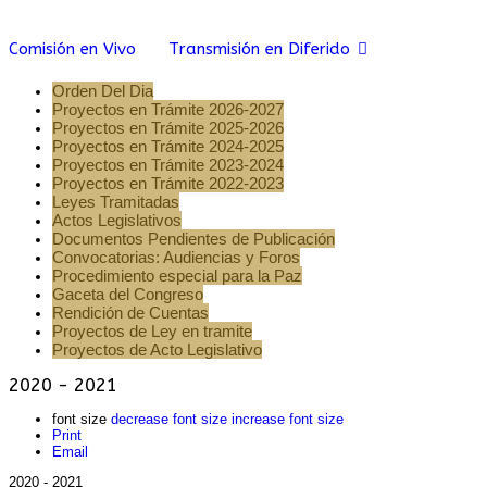
Comisión en Vivo
Transmisión en Diferido
Orden Del Dia
Proyectos en Trámite 2026-2027
Proyectos en Trámite 2025-2026
Proyectos en Trámite 2024-2025
Proyectos en Trámite 2023-2024
Proyectos en Trámite 2022-2023
Leyes Tramitadas
Actos Legislativos
Documentos Pendientes de Publicación
Convocatorias: Audiencias y Foros
Procedimiento especial para la Paz
Gaceta del Congreso
Rendición de Cuentas
Proyectos de Ley en tramite
Proyectos de Acto Legislativo
2020 - 2021
font size
decrease font size
increase font size
Print
Email
2020 - 2021