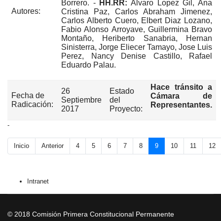
Borrero. -
HH.RR:
Alvaro Lopez Gil, Ana
Autores:
Cristina Paz, Carlos Abraham Jimenez,
Carlos Alberto Cuero, Elbert Diaz Lozano,
Fabio Alonso Arroyave, Guillermina Bravo
Montaño, Heriberto Sanabria, Hernan
Sinisterra, Jorge Eliecer Tamayo, Jose Luis
Perez, Nancy Denise Castillo, Rafael
Eduardo Palau.
Hace tránsito a
26
Estado
Fecha de
Cámara de
Septiembre
del
Radicación:
Representantes.
2017
Proyecto:
-
Inicio
Anterior
4
5
6
7
8
9
10
11
12
Intranet
© 2018 Comisión Primera Constitucional Permanente