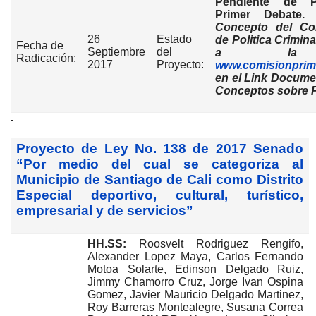
Pendiente de P
Primer Debate
Concepto del Co
26
Estado
de Politica Criminal
Fecha de
Septiembre
del
a la p
Radicación:
2017
Proyecto:
www.comisionpri
en el Link Documen
Conceptos sobre 
-
Proyecto de Ley No. 138 de 2017 Senado
“Por medio del cual se categoriza al
Municipio de Santiago de Cali como Distrito
Especial deportivo, cultural, turístico,
empresarial y de servicios”
HH.SS:
Roosvelt Rodriguez Rengifo,
Alexander Lopez Maya, Carlos Fernando
Motoa Solarte, Edinson Delgado Ruiz,
Jimmy Chamorro Cruz, Jorge Ivan Ospina
Gomez, Javier Mauricio Delgado Martinez,
Roy Barreras Montealegre, Susana Correa