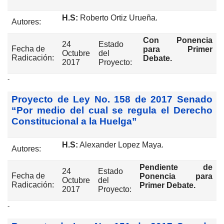
H.S:
Roberto Ortiz Urueña.
Autores:
Con Ponencia
24
Estado
Fecha de
para Primer
Octubre
del
Radicación:
Debate.
2017
Proyecto:
-
Proyecto de Ley No. 158 de 2017 Senado
“Por medio del cual se regula el Derecho
Constitucional a la Huelga”
H.S:
Alexander Lopez Maya.
Autores:
Pendiente de
24
Estado
Fecha de
Ponencia para
Octubre
del
Radicación:
Primer Debate.
2017
Proyecto:
-