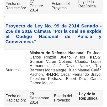
27
Ley de la
Fecha de
Estado del
Octubre
República.
Radicación:
Proyecto:
2014
-
Proyecto de Ley No. 99 de 2014 Senado -
256 de 2016 Cámara "Por la cual se expide
el Código Nacional de Policía y
Convivencia."
Ministro de Defensa Nacional:
Dr. Juan
Carlos Pinzón Bueno, y los
HH.SS:
German Varón Cotrino, Claudia López
Hernández, José David Name, Roy
Autores:
Barreras Montealegre, Juan Manuel Galán
Pachón.
HH.RR
: Oscar Fernando Bravo,
Telesforo Pedraza, Elbert Díaz, Carlos
Correa Mojica.
29
Ley de la
Fecha de
Estado del
Septiembre
República.
Radicación:
Proyecto:
2014