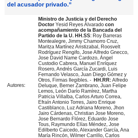
del acusador privado.”
Ministro de Justicia y del Derecho
Doctor
Yesid Reyes Alvarado
con
acompañamiento de la Bancada del
Partido de la U. HH.SS
: Roy Barreras
Montealegre, Jimmy Chamorro Cruz,
Maritza Martínez Aristizabal, Roosvelt
Rodríguez Rengifo, Jose Alfredo Gnecco,
Jose David Name Cardozo, Ángel
Custodio Cabrera, Manuel Enríquez
Rosero, Andrés García Zucardi, Luis
Fernando Velasco, Juan Diego Gómez y
Otros, Firmas Ilegibles. -
HH.RR:
Alfredo
Autores:
Deluque, Berner Zambrano, Juan Felipe
Lemos, León Darío Ramírez, Martha
Patricia Villalba, Carlos Arturo Correa,
Efraín Antonio Torres, Jairo Enrique
Castiblanco, Luz Adriana Moreno, Jhon
Jairo Cárdenas, Christian Jose Moreno,
Jose Bernardo Flórez, Eduardo Jose
Tous, Raymundo Elías Méndez, Jose
Edilberto Caicedo, Alexander García, Ana
María Rincón, Wilmer Carrillo, Carlos