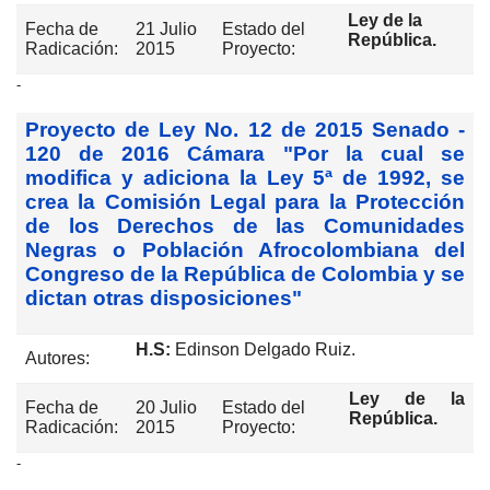
Ley de la
Fecha de
21 Julio
Estado del
República.
Radicación:
2015
Proyecto:
-
Proyecto de Ley No. 12 de 2015 Senado -
120 de 2016 Cámara "Por la cual se
modifica y adiciona la Ley 5ª de 1992, se
crea la Comisión Legal para la Protección
de los Derechos de las Comunidades
Negras o Población Afrocolombiana del
Congreso de la República de Colombia y se
dictan otras disposiciones"
H.S:
Edinson Delgado Ruiz.
Autores:
Ley de la
Fecha de
20 Julio
Estado del
República.
Radicación:
2015
Proyecto:
-