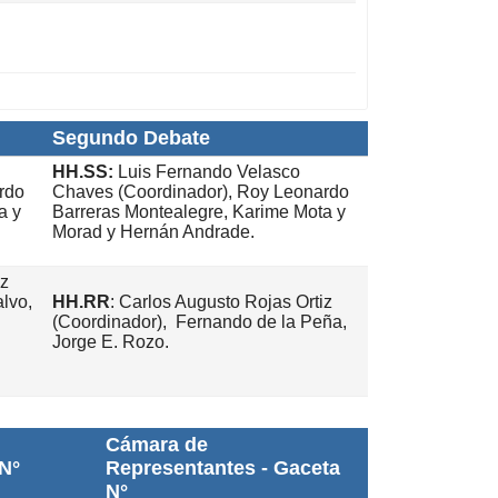
Segundo Debate
HH.SS:
Luis Fernando Velasco
rdo
Chaves (Coordinador), Roy Leonardo
a y
Barreras Montealegre, Karime Mota y
Morad y Hernán Andrade.
iz
alvo,
HH.RR
: Carlos Augusto Rojas Ortiz
(Coordinador), Fernando de la Peña,
Jorge E. Rozo.
Cámara de
N°
Representantes - Gaceta
N°