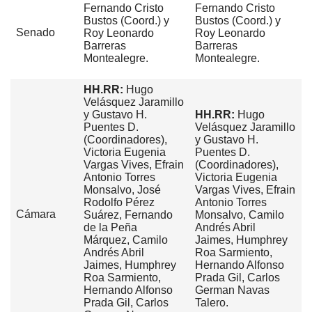
Fernando Cristo
Fernando Cristo
Bustos (Coord.) y
Bustos (Coord.) y
Senado
Roy Leonardo
Roy Leonardo
Barreras
Barreras
Montealegre.
Montealegre.
HH.RR:
Hugo
Velásquez Jaramillo
y Gustavo H.
HH.RR:
Hugo
Puentes D.
Velásquez Jaramillo
(Coordinadores),
y Gustavo H.
Victoria Eugenia
Puentes D.
Vargas Vives, Efrain
(Coordinadores),
Antonio Torres
Victoria Eugenia
Monsalvo, José
Vargas Vives, Efrain
Rodolfo Pérez
Antonio Torres
Cámara
Suárez, Fernando
Monsalvo, Camilo
de la Peña
Andrés Abril
Márquez, Camilo
Jaimes, Humphrey
Andrés Abril
Roa Sarmiento,
Jaimes, Humphrey
Hernando Alfonso
Roa Sarmiento,
Prada Gil, Carlos
Hernando Alfonso
German Navas
Prada Gil, Carlos
Talero.