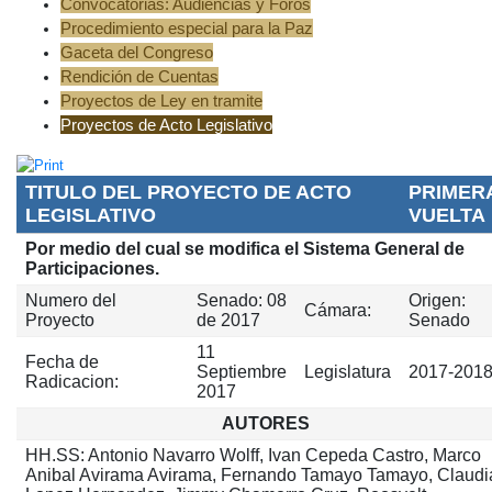
Convocatorias: Audiencias y Foros
Procedimiento especial para la Paz
Gaceta del Congreso
Rendición de Cuentas
Proyectos de Ley en tramite
Proyectos de Acto Legislativo
TITULO DEL PROYECTO DE ACTO
PRIMER
LEGISLATIVO
VUELTA
Por medio del cual se modifica el Sistema General de
Participaciones.
Numero del
Senado: 08
Origen:
Cámara:
Proyecto
de 2017
Senado
11
Fecha de
Septiembre
Legislatura
2017-201
Radicacion:
2017
AUTORES
HH.SS: Antonio Navarro Wolff, Ivan Cepeda Castro, Marco
Anibal Avirama Avirama, Fernando Tamayo Tamayo, Claudi