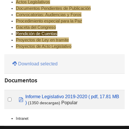
Actos Legislativos
Documentos Pendientes de Publicación
Convocatorias: Audiencias y Foros
Procedimiento especial para la Paz
Gaceta del Congreso
Rendición de Cuentas
Proyectos de Ley en tramite
Proyectos de Acto Legislativo
Download selected
Documentos
Informe Legislativo 2019-2020
( pdf, 17.81 MB
pdf
Popular
)
(1350 descargas)
Intranet