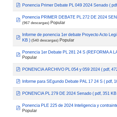
pdf
Ponencia Primer Debate PL 049 2024 Senado
( pd
Ponencia PRIMER DEBATE PL 272 DE 2024 SE
pdf
Popular
(967 descargas)
Informe de ponencia 1er debate Proyecto Acto Legis
pdf
Popular
KB )
(540 descargas)
Ponencia 1er Debate PL 281 24 S (REFORMA A L
pdf
Popular
pdf
PONENCIA ARCHIVO PL 054 y 059 2024
( pdf, 47
pdf
Informe para SEgundo Debate PAL 17 24 S
( pdf, 
pdf
PONENCIA PL 279 DE 2024 Senado
( pdf, 351 KB
Ponencia PLE 225 de 2024 Inteligencia y contraint
pdf
Popular