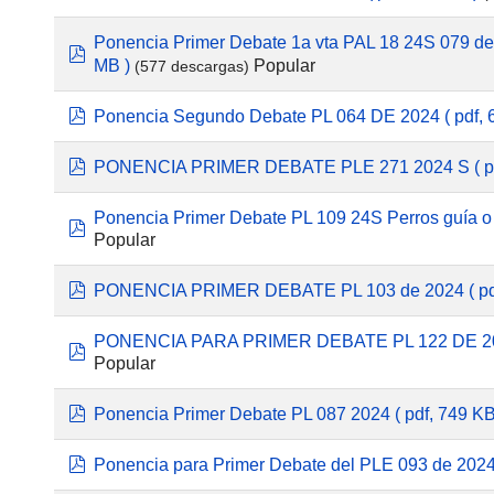
Ponencia Primer Debate 1a vta PAL 18 24S 079 de
pdf
Popular
MB )
(577 descargas)
pdf
Ponencia Segundo Debate PL 064 DE 2024
( pdf,
pdf
PONENCIA PRIMER DEBATE PLE 271 2024 S
( 
Ponencia Primer Debate PL 109 24S Perros guía o 
pdf
Popular
pdf
PONENCIA PRIMER DEBATE PL 103 de 2024
( p
PONENCIA PARA PRIMER DEBATE PL 122 DE 
pdf
Popular
pdf
Ponencia Primer Debate PL 087 2024
( pdf, 749 KB
pdf
Ponencia para Primer Debate del PLE 093 de 202