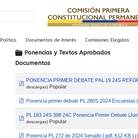
Político
Documentos de Interés
Comisiones Elegidas
Carpeta
Ponencias y Textos Aprobados
Documentos
PONENCIA PRIMER DEBATE PAL 19 24S REFO
pdf
Popular
descargas)
pdf
Ponencia primer debate PL 280S 2024 Encuestas
PL 183 24S 398 24C Ponencia Primer Debate (Juris
pdf
Popular
descargas)
pdf
Ponencia PL 272 de 2024 Senado
( pdf, 612 KB )
(