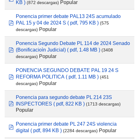
Popular
KB )
(872 descargas)
Ponencia primer debate PAL13 24S acumulado
PAL 15 y 04 de 2024 S
( pdf, 795 KB )
(575
pdf
Popular
descargas)
Ponencia Segundo Debate PL 114 de 2024 Senado
(Bonificacioìn Judicial)
( pdf, 1.48 MB )
(3408
pdf
Popular
descargas)
PONENCIA SEGUNDO DEBATE PAL 19 24 S
REFORMA POLITICA
( pdf, 1.11 MB )
(451
pdf
Popular
descargas)
Ponencia para segundo debate PL 214 23S
INSPECTORES
( pdf, 822 KB )
pdf
(1713 descargas)
Popular
Ponencia primer debate PL 247 24S violencia
pdf
Popular
digital
( pdf, 894 KB )
(2284 descargas)