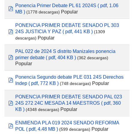
Ponencia Primer Debate PL 61 2024S
( pdf, 1.06
pdf
Popular
MB )
(1778 descargas)
PONENCIA PRIMER DEBATE SENADO PL 303
24S JUSTICIA Y PAZ
( pdf, 441 KB )
(1309
pdf
Popular
descargas)
PAL 022 de 2024 S distrito Manizales ponencia
primer debate
( pdf, 404 KB )
pdf
(362 descargas)
Popular
Ponencia Segundo debate PLE 031 24S Derechos
pdf
Popular
Indep
( pdf, 772 KB )
(748 descargas)
PONENCIA PRIMER DEBATE SENADO PAL 023
24S 272 24C MESADA 14 MAESTROS
( pdf, 360
pdf
Popular
KB )
(4348 descargas)
ENMIENDA PLA 019 2024 SENADO REFORMA
pdf
Popular
POL
( pdf, 4.48 MB )
(599 descargas)