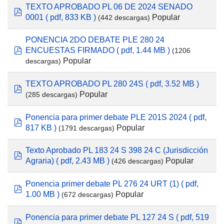
TEXTO APROBADO PL 06 DE 2024 SENADO
pdf
Popular
0001
( pdf, 833 KB )
(442 descargas)
PONENCIA 2DO DEBATE PLE 280 24
ENCUESTAS FIRMADO
( pdf, 1.44 MB )
(1206
pdf
Popular
descargas)
TEXTO APROBADO PL 280 24S
( pdf, 3.52 MB )
pdf
Popular
(285 descargas)
Ponencia para primer debate PLE 201S 2024
( pdf,
pdf
Popular
817 KB )
(1791 descargas)
Texto Aprobado PL 183 24 S 398 24 C (Jurisdicción
pdf
Popular
Agraria)
( pdf, 2.43 MB )
(426 descargas)
Ponencia primer debate PL 276 24 URT (1)
( pdf,
pdf
Popular
1.00 MB )
(672 descargas)
Ponencia para primer debate PL 127 24 S
( pdf, 519
pdf