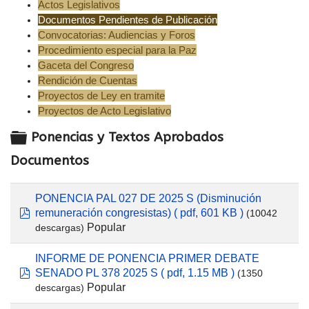
Actos Legislativos
Documentos Pendientes de Publicación
Convocatorias: Audiencias y Foros
Procedimiento especial para la Paz
Gaceta del Congreso
Rendición de Cuentas
Proyectos de Ley en tramite
Proyectos de Acto Legislativo
Carpeta
Ponencias y Textos Aprobados
Documentos
PONENCIA PAL 027 DE 2025 S (Disminución
remuneración congresistas)
( pdf, 601 KB )
(10042
pdf
Popular
descargas)
INFORME DE PONENCIA PRIMER DEBATE
SENADO PL 378 2025 S
( pdf, 1.15 MB )
(1350
pdf
Popular
descargas)